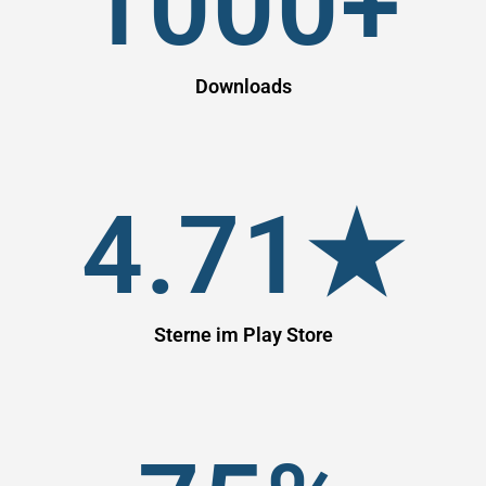
1000
+
Downloads
4.71
★
Sterne im Play Store